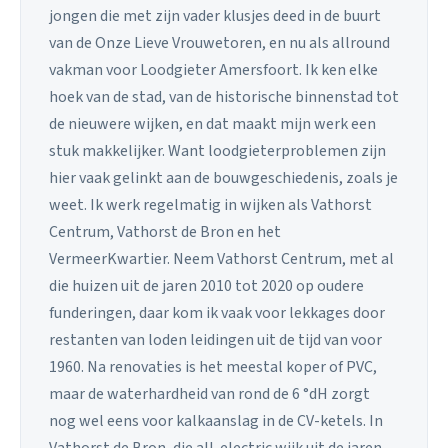
jongen die met zijn vader klusjes deed in de buurt
van de Onze Lieve Vrouwetoren, en nu als allround
vakman voor Loodgieter Amersfoort. Ik ken elke
hoek van de stad, van de historische binnenstad tot
de nieuwere wijken, en dat maakt mijn werk een
stuk makkelijker. Want loodgieterproblemen zijn
hier vaak gelinkt aan de bouwgeschiedenis, zoals je
weet. Ik werk regelmatig in wijken als Vathorst
Centrum, Vathorst de Bron en het
VermeerKwartier. Neem Vathorst Centrum, met al
die huizen uit de jaren 2010 tot 2020 op oudere
funderingen, daar kom ik vaak voor lekkages door
restanten van loden leidingen uit de tijd van voor
1960. Na renovaties is het meestal koper of PVC,
maar de waterhardheid van rond de 6 °dH zorgt
nog wel eens voor kalkaanslag in de CV-ketels. In
Vathorst de Bron, die all-electric wijk uit de jaren