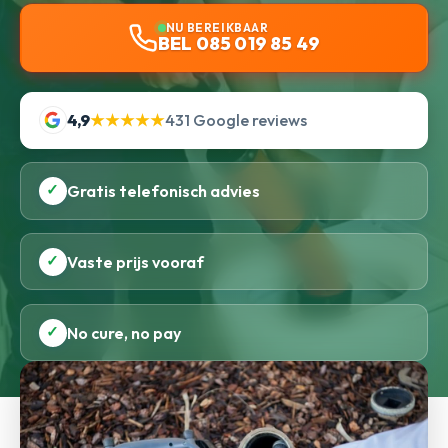
NU BEREIKBAAR
BEL 085 019 85 49
4,9
★★★★★
431 Google reviews
✓
Gratis telefonisch advies
✓
Vaste prijs vooraf
✓
No cure, no pay