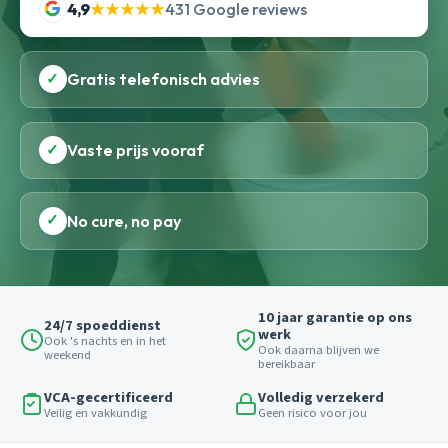
4,9
★★★★★
431 Google reviews
✓
Gratis telefonisch advies
✓
Vaste prijs vooraf
✓
No cure, no pay
10 jaar garantie op ons
24/7 spoeddienst
werk
Ook 's nachts en in het
Ook daarna blijven we
weekend
bereikbaar
VCA-gecertificeerd
Volledig verzekerd
Veilig en vakkundig
Geen risico voor jou