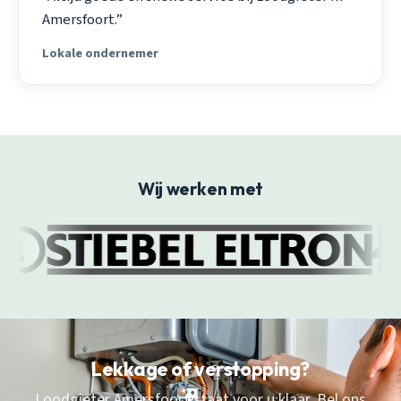
Amersfoort.”
Lokale ondernemer
Wij werken met
Lekkage of verstopping?
Loodgieter Amersfoort staat voor u klaar. Bel ons