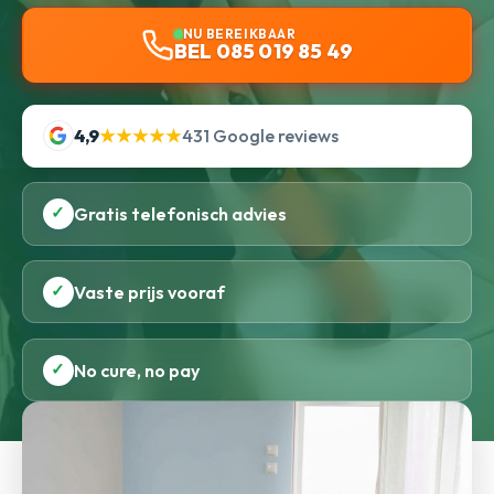
NU BEREIKBAAR
BEL 085 019 85 49
4,9
★★★★★
431 Google reviews
✓
Gratis telefonisch advies
✓
Vaste prijs vooraf
✓
No cure, no pay