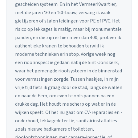
gescheiden systeem. En in het VermeerKwartier,
met die jaren '30 en '50-bouw, vervang ik vaak
gietijzeren of stalen leidingen voor PE of PVC. Het
risico op lekkages is matig, maar bij monumentale
panden, en die zijn er hier meer dan 400, probeer ik
authentieke kranen te behouden terwijl ik
moderne technieken erin stop. Vorige week nog
een rioolinspectie gedaan nabij de Sint-Joriskerk,
waar het gemengde rioolsysteem in de binnenstad
voor verrassingen zorgde. Tussen haakjes, in mijn
vrije tijd fiets ik graag door de stad, langs de wallen
en naar de Eem, om even te ontspannen na een
drukke dag. Het houdt me scherp op wat er in de
wijken speelt. Of het nu gaat om CV-reparaties en -
onderhoud, lekkagedetectie, sanitairinstallaties
zoals nieuwe badkamers of toiletten,
rioolontstoppingen met camera-inspectie, of