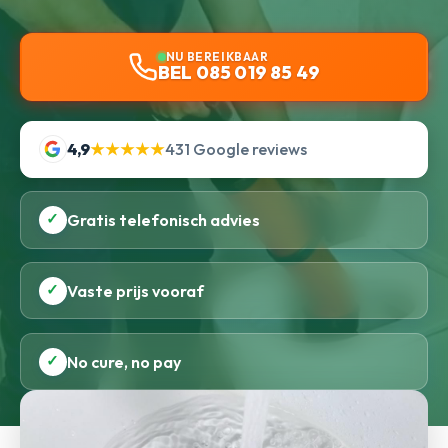
NU BEREIKBAAR
BEL 085 019 85 49
4,9
★★★★★
431 Google reviews
✓
Gratis telefonisch advies
✓
Vaste prijs vooraf
✓
No cure, no pay