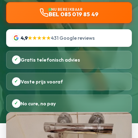
NU BEREIKBAAR
BEL 085 019 85 49
4,9
★★★★★
431 Google reviews
✓
Gratis telefonisch advies
✓
Vaste prijs vooraf
✓
No cure, no pay