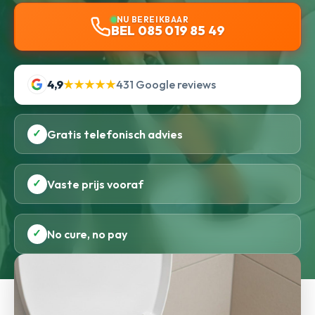
NU BEREIKBAAR
BEL 085 019 85 49
4,9
★★★★★
431 Google reviews
✓
Gratis telefonisch advies
✓
Vaste prijs vooraf
✓
No cure, no pay