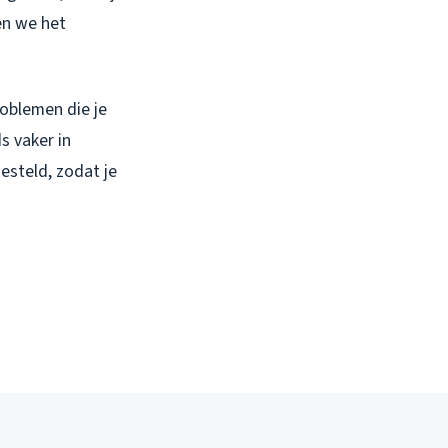
en we het
roblemen die je
s vaker in
steld, zodat je