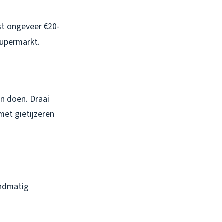
st ongeveer €20-
supermarkt.
n doen. Draai
met gietijzeren
andmatig