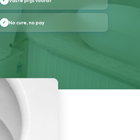
✓
Vaste prijs vooraf
✓
No cure, no pay