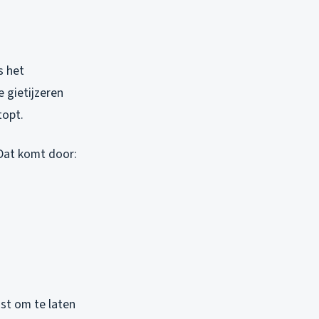
s het
e gietijzeren
topt.
Dat komt door:
st om te laten