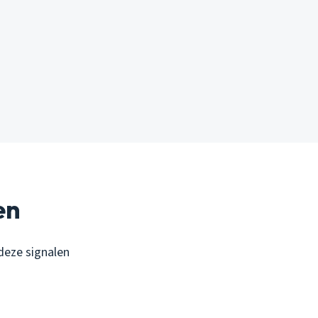
en
 deze signalen