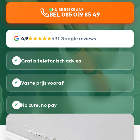
NU BEREIKBAAR
BEL 085 019 85 49
4,9
★★★★★
431 Google reviews
✓
Gratis telefonisch advies
✓
Vaste prijs vooraf
✓
No cure, no pay