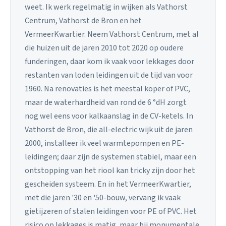
weet. Ik werk regelmatig in wijken als Vathorst
Centrum, Vathorst de Bron en het
VermeerKwartier. Neem Vathorst Centrum, met al
die huizen uit de jaren 2010 tot 2020 op oudere
funderingen, daar kom ik vaak voor lekkages door
restanten van loden leidingen uit de tijd van voor
1960. Na renovaties is het meestal koper of PVC,
maar de waterhardheid van rond de 6 °dH zorgt
nog wel eens voor kalkaanslag in de CV-ketels. In
Vathorst de Bron, die all-electric wijk uit de jaren
2000, installeer ik veel warmtepompen en PE-
leidingen; daar zijn de systemen stabiel, maar een
ontstopping van het riool kan tricky zijn door het
gescheiden systeem. En in het VermeerKwartier,
met die jaren '30 en '50-bouw, vervang ik vaak
gietijzeren of stalen leidingen voor PE of PVC. Het
risico op lekkages is matig, maar bij monumentale