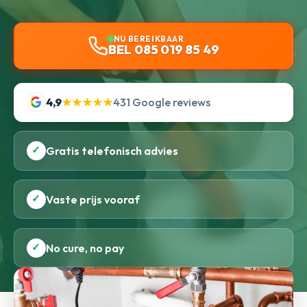
NU BEREIKBAAR
BEL 085 019 85 49
4,9
★★★★★
431 Google reviews
✓
Gratis telefonisch advies
✓
Vaste prijs vooraf
✓
No cure, no pay