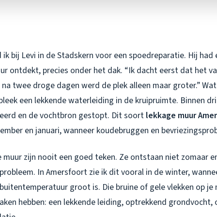
ik bij Levi in de Stadskern voor een spoedreparatie. Hij had 
ur ontdekt, precies onder het dak. “Ik dacht eerst dat het v
ar na twee droge dagen werd de plek alleen maar groter.” Wat
 bleek een lekkende waterleiding in de kruipruimte. Binnen d
reerd en de vochtbron gestopt. Dit soort
lekkage muur Amer
december en januari, wanneer koudebruggen en bevriezingspro
 muur zijn nooit een goed teken. Ze ontstaan niet zomaar en
robleem. In Amersfoort zie ik dit vooral in de winter, wannee
buitentemperatuur groot is. Die bruine of gele vlekken op j
zaken hebben: een lekkende leiding, optrekkend grondvocht, 