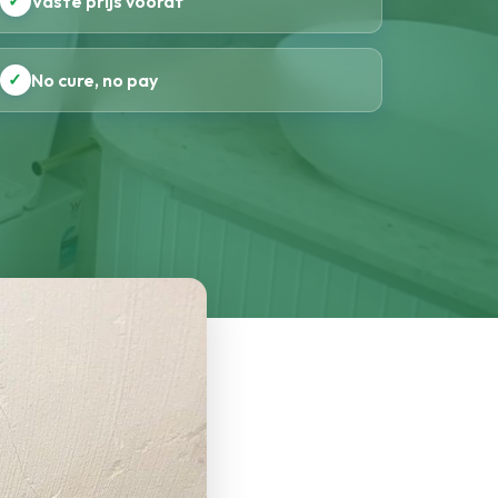
✓
Vaste prijs vooraf
✓
No cure, no pay