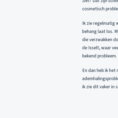
ziet? Dat zijn sch
cosmetisch probl
Ik zie regelmatig 
behang laat los. 
die verzwakken doo
de Isselt, waar ve
bekend probleem.
En dan heb ik het
ademhalingsproble
ik zie dit vaker i