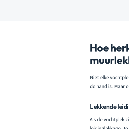
Hoe herk
muurlek
Niet elke vochtple
de hand is. Maar er
Lekkende leid
Als de vochtplek z
leidinglekkage. Je