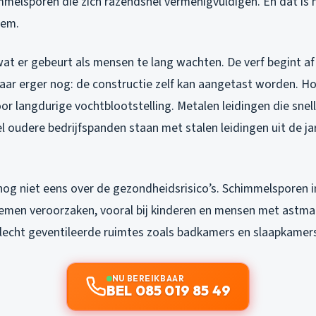
immelsporen die zich razendsnel vermenigvuldigen. En dat is n
eem.
wat er gebeurt als mensen te lang wachten. De verf begint af
Maar erger nog: de constructie zelf kan aangetast worden. H
r langdurige vochtblootstelling. Metalen leidingen die snell
el oudere bedrijfspanden staan met stalen leidingen uit de jar
 nog niet eens over de gezondheidsrisico’s. Schimmelsporen i
men veroorzaken, vooral bij kinderen en mensen met astma.
n slecht geventileerde ruimtes zoals badkamers en slaapkamer
NU BEREIKBAAR
BEL 085 019 85 49