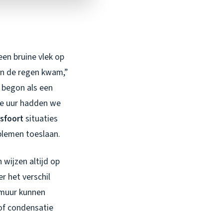
een bruine vlek op
an de regen kwam,”
 begon als een
rie uur hadden we
sfoort
situaties
blemen toeslaan.
 wijzen altijd op
r het verschil
e muur kunnen
of condensatie