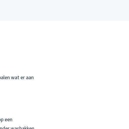
palen wat er aan
op een
 onder wasbakken,