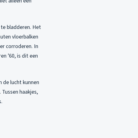
iet alleen een
 te bladderen. Het
outen vloerbalken
er corroderen. In
en ’60, is dit een
n de lucht kunnen
 Tussen haakjes,
s.