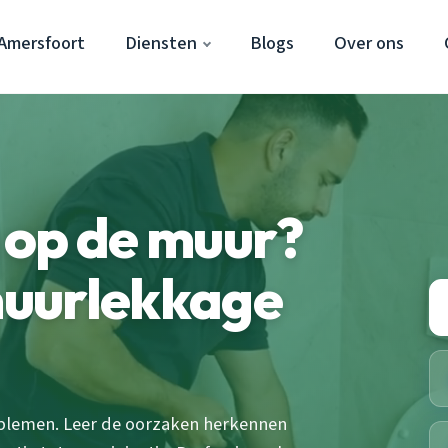
Amersfoort
Diensten
Blogs
Over ons
 op de muur?
 muurlekkage
blemen. Leer de oorzaken herkennen