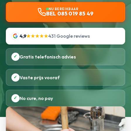
NU BEREIKBAAR
BEL 085 019 85 49
4,9
★★★★★
431 Google reviews
✓
Gratis telefonisch advies
✓
Vaste prijs vooraf
✓
No cure, no pay