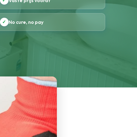
✓
Vaste prijs vooraf
✓
No cure, no pay