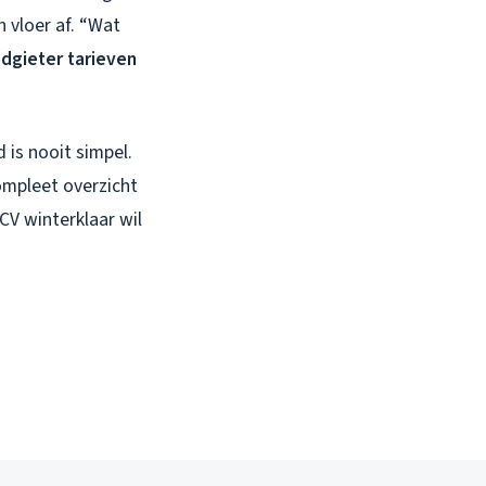
n vloer af. “Wat
dgieter tarieven
d is nooit simpel.
ompleet overzicht
CV winterklaar wil