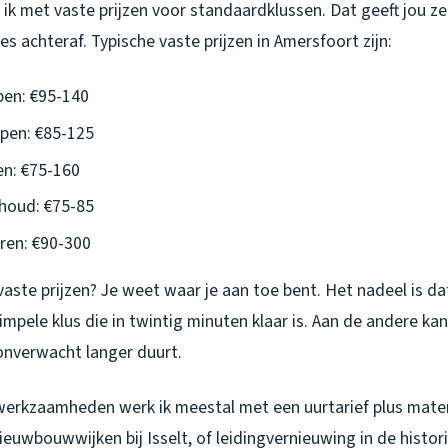
ik met vaste prijzen voor standaardklussen. Dat geeft jou z
s achteraf. Typische vaste prijzen in Amersfoort zijn:
pen: €95-140
pen: €85-125
n: €75-160
houd: €75-85
ren: €90-300
aste prijzen? Je weet waar je aan toe bent. Het nadeel is d
impele klus die in twintig minuten klaar is. Aan de andere kan
 onverwacht langer duurt.
erkzaamheden werk ik meestal met een uurtarief plus mater
 nieuwbouwwijken bij Isselt, of leidingvernieuwing in de hist