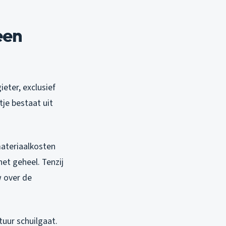
een
eter, exclusief
tje bestaat uit
materiaalkosten
et geheel. Tenzij
w over de
tuur schuilgaat.