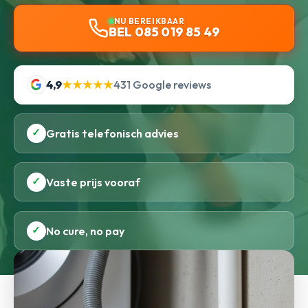
NU BEREIKBAAR
BEL 085 019 85 49
4,9
★★★★★
431 Google reviews
✓
Gratis telefonisch advies
✓
Vaste prijs vooraf
✓
No cure, no pay