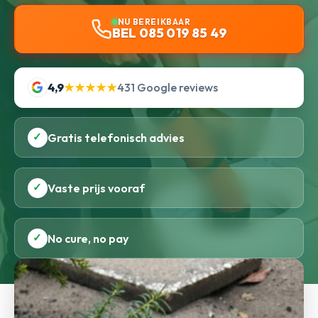
NU BEREIKBAAR
BEL 085 019 85 49
4,9
★★★★★
431 Google reviews
✓
Gratis telefonisch advies
✓
Vaste prijs vooraf
✓
No cure, no pay